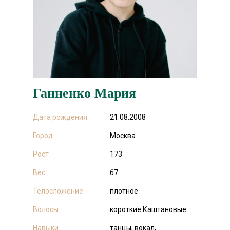
Ганненко Мария
Дата рождения
21.08.2008
Город
Москва
Рост
173
Вес
67
Телосложение
плотное
Волосы
короткие Каштановые
Навыки
танцы, вокал,